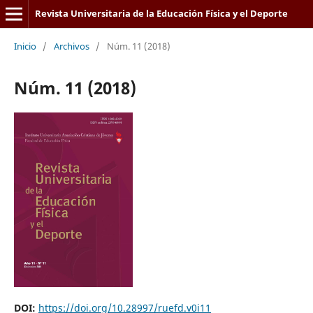
Revista Universitaria de la Educación Física y el Deporte
Inicio
/
Archivos
/
Núm. 11 (2018)
ISSN: 1688-4949
ISSN: 2393-6444 (en línea)
Núm. 11 (2018)
DOI:
https://doi.org/10.28997/ruefd.v0i11