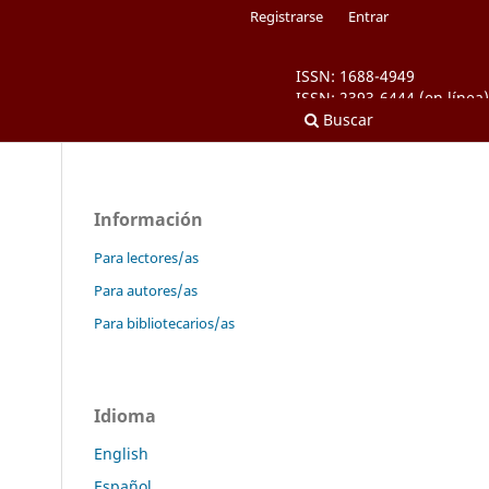
Registrarse
Entrar
ISSN: 1688-4949
ISSN: 2393-6444 (en línea)
Buscar
Información
Para lectores/as
Para autores/as
Para bibliotecarios/as
Idioma
English
Español