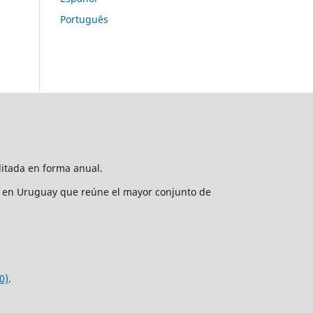
Português
ditada en forma anual.
nto en Uruguay que reúne el mayor conjunto de
0)
.